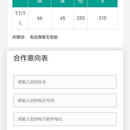
度
度
径
a
TT/T
66
45
255
210
L
关键词： 电动滑板车轮胎
合作意向表